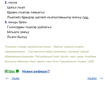
2.
носок
Цокъэ лъап
Щазмэ лъапэр лэжьагъэ
ЛъапэкIэ бдзырэр цапэкIэ къэпштэжьынэу мэхъу
гущ.
3.
концы брюк
Гъончэджы лъапэр ушIоигъэ
Ылъапэ зэжъу
Лъэпэ быхъу
Толковый словарь адыгейского языка. - Майкоп, издание второе,
переработанное.
.
Составители Абдул Ахмедович Хатанов, Зайнаб
Ибрагимовна Керашева. Под редакцией докт. филол. наук, проф. Ачердана
Нуховича Абрегова, докт. филол. наук Нуха Туркубиевича Гишева.
.
2006
.
Игры ⚽
Нужен реферат?
лъао
лъапс