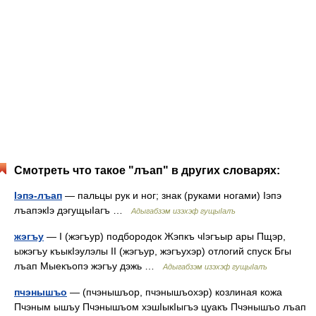
Смотреть что такое "лъап" в других словарях:
Iэпэ-лъап
— пальцы рук и ног; знак (руками ногами) Iэпэ
лъапэкIэ дэгущыIагъ …
Адыгабзэм изэхэф гущыIалъ
жэгъу
— I (жэгъур) подбородок Жэпкъ чIэгъыр ары Пщэр,
ыжэгъу къыкIэулэлы II (жэгъур, жэгъухэр) отлогий спуск Бгы
лъап Мыекъопэ жэгъу дэжь …
Адыгабзэм изэхэф гущыIалъ
пчэнышъо
— (пчэнышъор, пчэнышъохэр) козлиная кожа
Пчэным ышъу Пчэнышъом хэшIыкIыгъэ цуакъ Пчэнышъо лъап