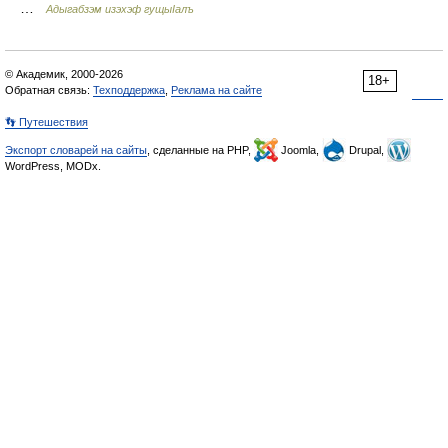
…
Адыгабзэм изэхэф гущыIалъ
© Академик, 2000-2026
18+
Обратная связь:
Техподдержка
,
Реклама на сайте
👣 Путешествия
Экспорт словарей на сайты
, сделанные на PHP,
Joomla,
Drupal,
WordPress, MODx.