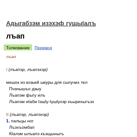
Адыгабзэм изэхэф гущыIалъ
лъап
Толкование
Перевод
лъап
I
(лъапэр, лъапэхэр)
мешок из козьей шкуры для сыпучих тел
Пчэнышъо дзыу
Лъапэм фыгу илъ
Лъапэм иIаби IэшIу-IушIухэр къырихыгъэх
II
(лъапэр, лъапэхэр)
1.
пальцы ног
Лъэхъомбап
КIалэм ылъапэ къэщыныгъ